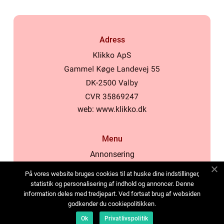
Adress
web:
www.klikko.dk
Menu
Annonsering
Om oss
På vores website bruges cookies til at huske dine indstillinger,
Cookies
statistik og personalisering af indhold og annoncer. Denne
information deles med tredjepart. Ved fortsat brug af websiden
Kontakta oss
godkender du cookiepolitikken.
Sitemap
Ok
Privatlivspolitik