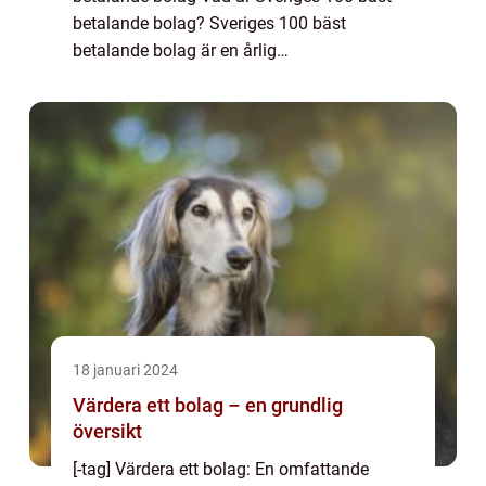
betalande bolag? Sveriges 100 bäst
betalande bolag är en årlig
sammanställning av de företag som
genererar högst intäkter och har bäst
löneutbetalningar till sina anställda. ...
18 januari 2024
Värdera ett bolag – en grundlig
översikt
[-tag] Värdera ett bolag: En omfattande