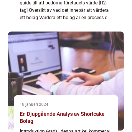
guide till att bedöma företagets värde [H2-
tag] Översikt av vad det innebär att värdera
ett bolag Värdera ett bolag är en process där
man bedömer värdet eller
värdetillväxtpotentialen hos ett företag.
Detta är ...
18 januari 2024
En Djupgående Analys av Shortcake
Bolag
Introduktion (-tag) I denna artikel kommer vi