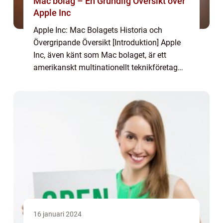
Mac bolag – En Grundlig Översikt över
Apple Inc
Apple Inc: Mac Bolagets Historia och
Övergripande Översikt [Introduktion] Apple
Inc, även känt som Mac bolaget, är ett
amerikanskt multinationellt teknikföretag
som grundades 1976 av Steve Jobs, Steve
Wozniak och Ronald Wayne. Apple är idag
känt för ...
16 januari 2024