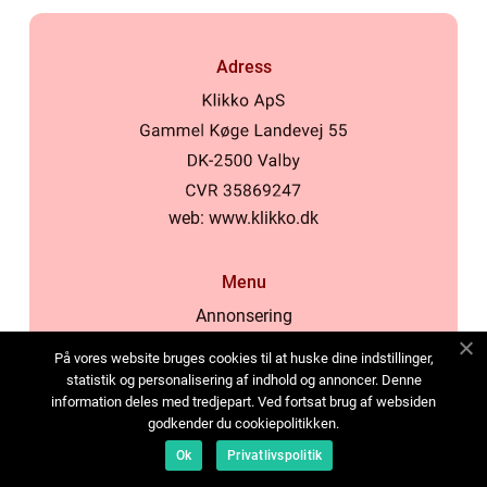
Adress
web:
www.klikko.dk
Menu
Annonsering
Om oss
På vores website bruges cookies til at huske dine indstillinger,
Cookies
statistik og personalisering af indhold og annoncer. Denne
information deles med tredjepart. Ved fortsat brug af websiden
Kontakta oss
godkender du cookiepolitikken.
Sitemap
Ok
Privatlivspolitik