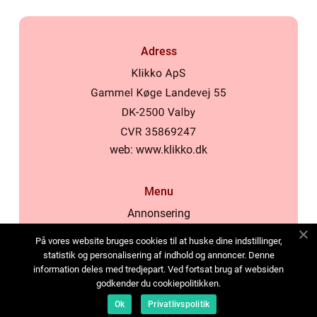
Adress
web:
www.klikko.dk
Menu
Annonsering
Om oss
På vores website bruges cookies til at huske dine indstillinger,
Cookies
statistik og personalisering af indhold og annoncer. Denne
information deles med tredjepart. Ved fortsat brug af websiden
Kontakta oss
godkender du cookiepolitikken.
Sitemap
Ok
Privatlivspolitik