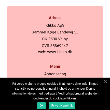
Adress
web:
www.klikko.dk
Menu
Annonsering
Om oss
På vores website bruges cookies til at huske dine indstillinger,
Cookies
statistik og personalisering af indhold og annoncer. Denne
information deles med tredjepart. Ved fortsat brug af websiden
Kontakta oss
godkender du cookiepolitikken.
Sitemap
Ok
Privatlivspolitik