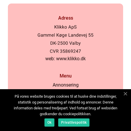
Adress
web:
www.klikko.dk
Menu
Annonsering
Om oss
På vores website bruges cookies til at huske dine indstillinger,
Cookies
statistik og personalisering af indhold og annoncer. Denne
information deles med tredjepart. Ved fortsat brug af websiden
Kontakta oss
godkender du cookiepolitikken.
Sitemap
Ok
Privatlivspolitik