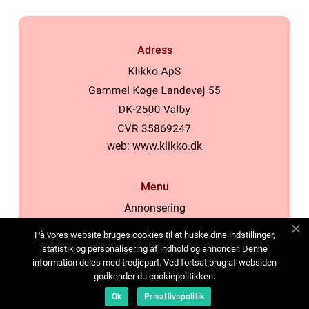
Adress
web:
www.klikko.dk
Menu
Annonsering
Om oss
På vores website bruges cookies til at huske dine indstillinger,
Cookies
statistik og personalisering af indhold og annoncer. Denne
information deles med tredjepart. Ved fortsat brug af websiden
Kontakta oss
godkender du cookiepolitikken.
Sitemap
Ok
Privatlivspolitik