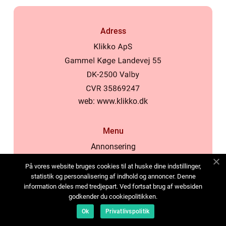
Adress
web:
www.klikko.dk
Menu
Annonsering
Om oss
På vores website bruges cookies til at huske dine indstillinger,
Cookies
statistik og personalisering af indhold og annoncer. Denne
information deles med tredjepart. Ved fortsat brug af websiden
Kontakta oss
godkender du cookiepolitikken.
Sitemap
Ok
Privatlivspolitik