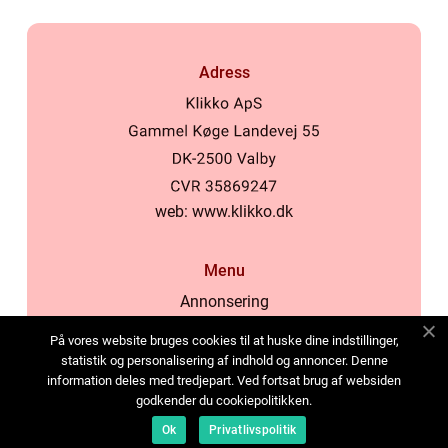
Adress
web:
www.klikko.dk
Menu
Annonsering
Om oss
På vores website bruges cookies til at huske dine indstillinger,
Cookies
statistik og personalisering af indhold og annoncer. Denne
information deles med tredjepart. Ved fortsat brug af websiden
Kontakta oss
godkender du cookiepolitikken.
Sitemap
Ok
Privatlivspolitik