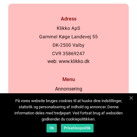
Adress
web:
www.klikko.dk
Menu
Annonsering
Om oss
På vores website bruges cookies til at huske dine indstillinger,
Cookies
statistik og personalisering af indhold og annoncer. Denne
information deles med tredjepart. Ved fortsat brug af websiden
Kontakta oss
godkender du cookiepolitikken.
Sitemap
Ok
Privatlivspolitik