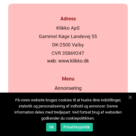
Adress
web:
www.klikko.dk
Menu
Annonsering
Om oss
På vores website bruges cookies til at huske dine indstillinger,
Cookies
statistik og personalisering af indhold og annoncer. Denne
information deles med tredjepart. Ved fortsat brug af websiden
Kontakta oss
godkender du cookiepolitikken.
Sitemap
Ok
Privatlivspolitik