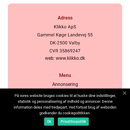
Adress
web:
www.klikko.dk
Menu
Annonsering
Om oss
På vores website bruges cookies til at huske dine indstillinger,
Cookies
statistik og personalisering af indhold og annoncer. Denne
information deles med tredjepart. Ved fortsat brug af websiden
Kontakta oss
godkender du cookiepolitikken.
Sitemap
Ok
Privatlivspolitik