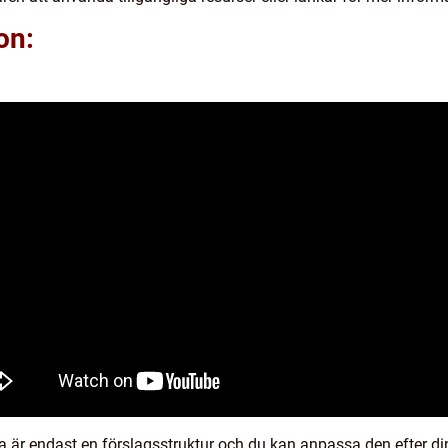
on:
tta är endast en förslagsstruktur och du kan anpassa den efter d