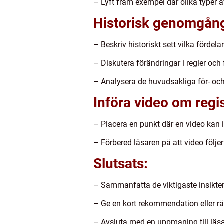
– Lyft fram exempel där olika typer a
Historisk genomgång
– Beskriv historiskt sett vilka fördel
– Diskutera förändringar i regler oc
– Analysera de huvudsakliga för- och
Införa video om regi
– Placera en punkt där en video kan inf
– Förbered läsaren på att video följe
Slutsats:
– Sammanfatta de viktigaste insikter
– Ge en kort rekommendation eller råd
– Avsluta med en uppmaning till läsar