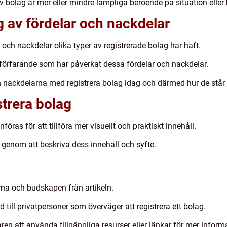
v bolag är mer eller mindre lämpliga beroende på situation eller
 av fördelar och nackdelar
ar och nackdelar olika typer av registrerade bolag har haft.
h förfarande som har påverkat dessa fördelar och nackdelar.
 nackdelarna med registrera bolag idag och därmed hur de står i
strera bolag
öras för att tillföra mer visuellt och praktiskt innehåll.
r genom att beskriva dess innehåll och syfte.
na och budskapen från artikeln.
 till privatpersoner som överväger att registrera ett bolag.
en att använda tillgängliga resurser eller länkar för mer inform