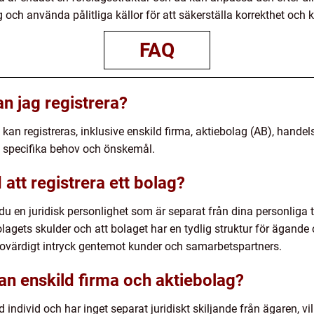
ch använda pålitliga källor för att säkerställa korrekthet och kva
FAQ
an jag registrera?
m kan registreras, inklusive enskild firma, aktiebolag (AB), han
a specifika behov och önskemål.
att registrera ett bolag?
du en juridisk personlighet som är separat från dina personliga t
lagets skulder och att bolaget har en tydlig struktur för ägande
trovärdigt intryck gentemot kunder och samarbetspartners.
an enskild firma och aktiebolag?
d individ och har inget separat juridiskt skiljande från ägaren, vi