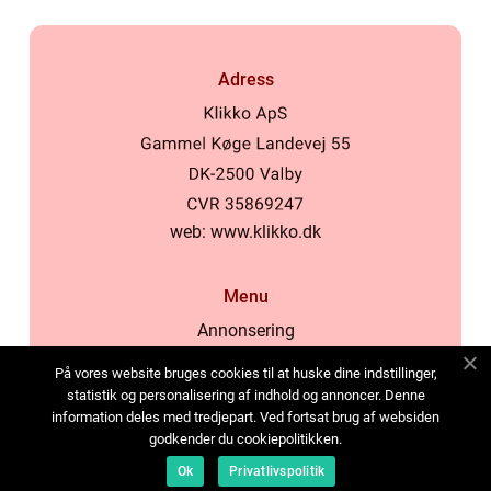
Adress
web:
www.klikko.dk
Menu
Annonsering
Om oss
På vores website bruges cookies til at huske dine indstillinger,
Cookies
statistik og personalisering af indhold og annoncer. Denne
information deles med tredjepart. Ved fortsat brug af websiden
Kontakta oss
godkender du cookiepolitikken.
Sitemap
Ok
Privatlivspolitik