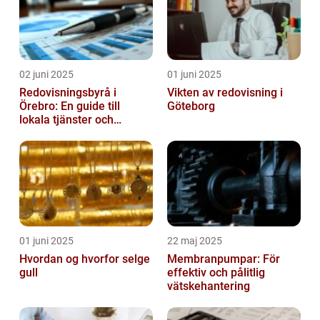
02 juni 2025
01 juni 2025
Redovisningsbyrå i
Vikten av redovisning i
Örebro: En guide till
Göteborg
lokala tjänster och
expertis
01 juni 2025
22 maj 2025
Hvordan og hvorfor selge
Membranpumpar: För
gull
effektiv och pålitlig
vätskehantering