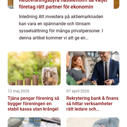
företag rätt partner för ekonomin
Inledning Att investera på aktiemarknaden
kan vara en spännande och lönsam
sysselsättning för många privatpersoner. I
denna artikel kommer vi att ge en
övergripande och grundlig översikt över
”aktier investor”, inklusive vad det är, vilka...
12 maj 2026
07 april 2026
Tjäna pengar förening så
Rekrytering bank & finans
bygger föreningen en
så hittar verksamheter
stabil kassa utan krångel
rätt ledare och
specialister