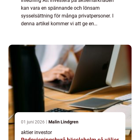
Inledning Att investera på aktiemarknaden
kan vara en spännande och lönsam
sysselsättning för många privatpersoner. I
denna artikel kommer vi att ge en
övergripande och grundlig översikt över
”aktier investor”, inklusive vad det är, vilka...
01 juni 2026
Malin Lindgren
aktier investor
Redovisningsbyrå hässleholm så väljer