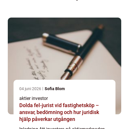
övergripande och grundlig översikt över
”aktier investor”, inklusive vad det är, vilka...
04 juni 2026
Sofia Blom
aktier investor
Dolda fel-jurist vid fastighetsköp –
ansvar, bedömning och hur juridisk
hjälp påverkar utgången