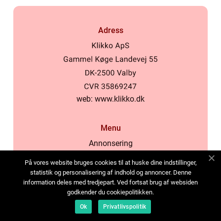
Adress
web:
www.klikko.dk
Menu
Annonsering
Om oss
På vores website bruges cookies til at huske dine indstillinger,
Cookies
statistik og personalisering af indhold og annoncer. Denne
information deles med tredjepart. Ved fortsat brug af websiden
Kontakta oss
godkender du cookiepolitikken.
Sitemap
Ok
Privatlivspolitik