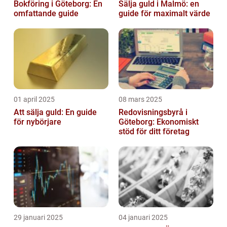
Bokföring i Göteborg: En
Sälja guld i Malmö: en
omfattande guide
guide för maximalt värde
01 april 2025
08 mars 2025
Att sälja guld: En guide
Redovisningsbyrå i
för nybörjare
Göteborg: Ekonomiskt
stöd för ditt företag
29 januari 2025
04 januari 2025