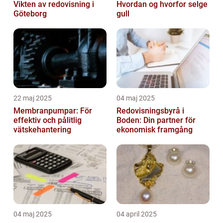
Vikten av redovisning i
Hvordan og hvorfor selge
Göteborg
gull
22 maj 2025
04 maj 2025
Membranpumpar: För
Redovisningsbyrå i
effektiv och pålitlig
Boden: Din partner för
vätskehantering
ekonomisk framgång
04 maj 2025
04 april 2025