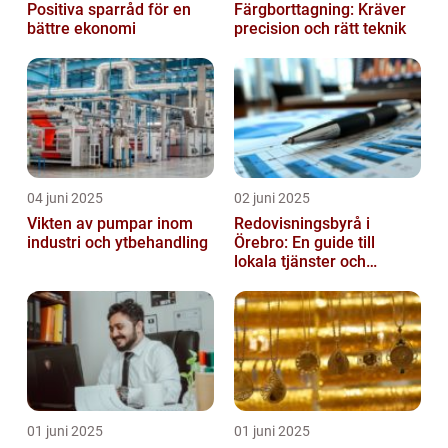
Positiva sparråd för en
Färgborttagning: Kräver
bättre ekonomi
precision och rätt teknik
04 juni 2025
02 juni 2025
Vikten av pumpar inom
Redovisningsbyrå i
industri och ytbehandling
Örebro: En guide till
lokala tjänster och
expertis
01 juni 2025
01 juni 2025