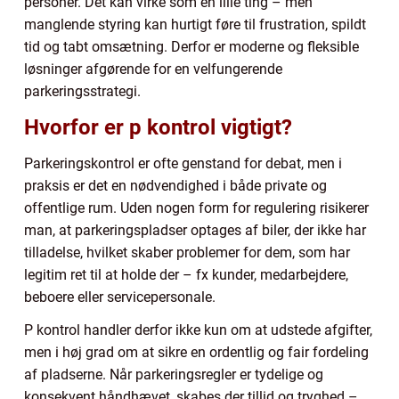
personer. Det kan virke som en lille ting – men
manglende styring kan hurtigt føre til frustration, spildt
tid og tabt omsætning. Derfor er moderne og fleksible
løsninger afgørende for en velfungerende
parkeringsstrategi.
Hvorfor er p kontrol vigtigt?
Parkeringskontrol er ofte genstand for debat, men i
praksis er det en nødvendighed i både private og
offentlige rum. Uden nogen form for regulering risikerer
man, at parkeringspladser optages af biler, der ikke har
tilladelse, hvilket skaber problemer for dem, som har
legitim ret til at holde der – fx kunder, medarbejdere,
beboere eller servicepersonale.
P kontrol handler derfor ikke kun om at udstede afgifter,
men i høj grad om at sikre en ordentlig og fair fordeling
af pladserne. Når parkeringsregler er tydelige og
konsekvent håndhævet, skabes der tillid og tryghed –