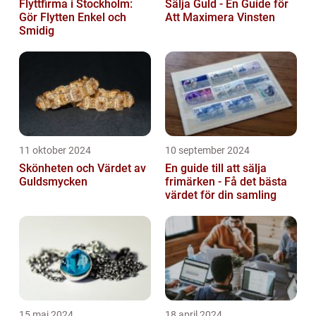
Flyttfirma i Stockholm:
Sälja Guld - En Guide för
Gör Flytten Enkel och
Att Maximera Vinsten
Smidig
11 oktober 2024
10 september 2024
Skönheten och Värdet av
En guide till att sälja
Guldsmycken
frimärken - Få det bästa
värdet för din samling
15 maj 2024
18 april 2024