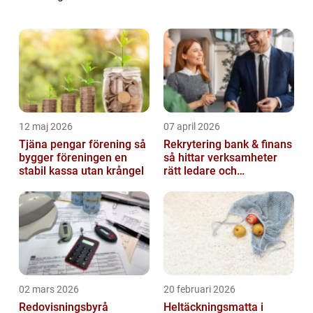
udstede bøder, men om at sikre, at parker...
12 maj 2026
07 april 2026
Tjäna pengar förening så
Rekrytering bank & finans
bygger föreningen en
så hittar verksamheter
stabil kassa utan krångel
rätt ledare och
specialister
02 mars 2026
20 februari 2026
Redovisningsbyrå
Heltäckningsmatta i