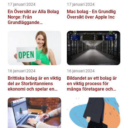
17 januari 2024
17 januari 2024
En Översikt av Alla Bolag
Mac bolag - En Grundlig
Norge: Från
Översikt över Apple Inc
Grundläggande
Information till
Kvantitativa Mätningar
och Hist...
16 januari 2024
16 januari 2024
Brittiska bolag är en viktig
Bildandet av ett bolag är
del av Storbritanniens
en viktig process för
ekonomi och spelar en
många företagare och
betydande roll för
privatpersoner som vill
landets...
starta ...