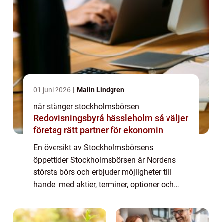
01 juni 2026
Malin Lindgren
när stänger stockholmsbörsen
Redovisningsbyrå hässleholm så väljer
företag rätt partner för ekonomin
En översikt av Stockholmsbörsens
öppettider Stockholmsbörsen är Nordens
största börs och erbjuder möjligheter till
handel med aktier, terminer, optioner och
andra finansiella instrument. För att kunna
göra välgrundade investeringsbeslut är det
viktig...