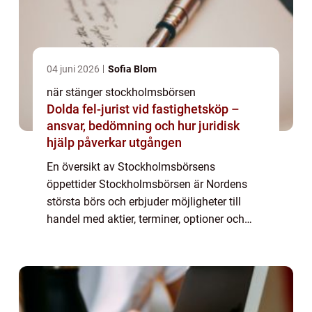
04 juni 2026
Sofia Blom
när stänger stockholmsbörsen
Dolda fel-jurist vid fastighetsköp –
ansvar, bedömning och hur juridisk
hjälp påverkar utgången
En översikt av Stockholmsbörsens
öppettider Stockholmsbörsen är Nordens
största börs och erbjuder möjligheter till
handel med aktier, terminer, optioner och
andra finansiella instrument. För att kunna
göra välgrundade investeringsbeslut är det
viktig...