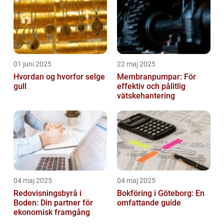
01 juni 2025
22 maj 2025
Hvordan og hvorfor selge
Membranpumpar: För
gull
effektiv och pålitlig
vätskehantering
04 maj 2025
04 maj 2025
Redovisningsbyrå i
Bokföring i Göteborg: En
Boden: Din partner för
omfattande guide
ekonomisk framgång