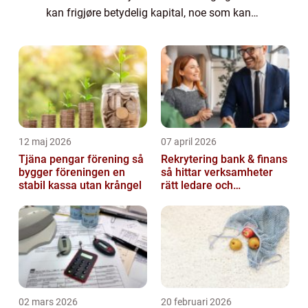
kan frigjøre betydelig kapital, noe som kan
være gunstig i mange situasjoner. Enten det
er...
12 maj 2026
07 april 2026
Tjäna pengar förening så
Rekrytering bank & finans
bygger föreningen en
så hittar verksamheter
stabil kassa utan krångel
rätt ledare och
specialister
02 mars 2026
20 februari 2026