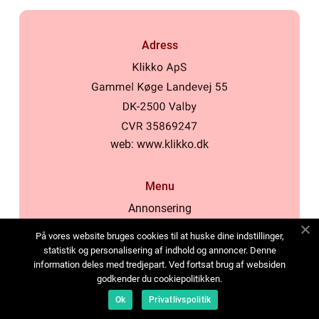
Adress
web:
www.klikko.dk
Menu
Annonsering
Om oss
På vores website bruges cookies til at huske dine indstillinger,
Cookies
statistik og personalisering af indhold og annoncer. Denne
information deles med tredjepart. Ved fortsat brug af websiden
Kontakta oss
godkender du cookiepolitikken.
Sitemap
Ok
Privatlivspolitik