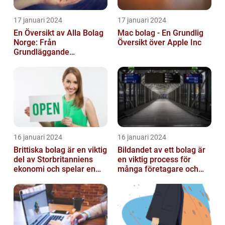
17 januari 2024
17 januari 2024
En Översikt av Alla Bolag
Mac bolag - En Grundlig
Norge: Från
Översikt över Apple Inc
Grundläggande
Information till
Kvantitativa Mätningar
och Hist...
16 januari 2024
16 januari 2024
Brittiska bolag är en viktig
Bildandet av ett bolag är
del av Storbritanniens
en viktig process för
ekonomi och spelar en
många företagare och
betydande roll för
privatpersoner som vill
landets...
starta ...