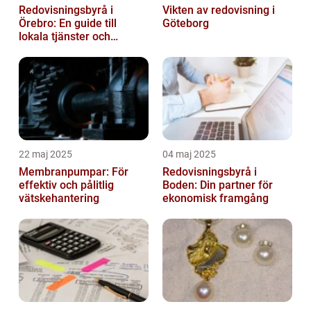
Redovisningsbyrå i
Vikten av redovisning i
Örebro: En guide till
Göteborg
lokala tjänster och
expertis
22 maj 2025
04 maj 2025
Membranpumpar: För
Redovisningsbyrå i
effektiv och pålitlig
Boden: Din partner för
vätskehantering
ekonomisk framgång