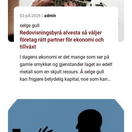
03 juli 2026
admin
selge gull
Redovisningsbyrå alvesta så väljer
företag rätt partner för ekonomi och
tillväxt
I dagens økonomi er det mange som ser på
gamle smykker og gjenstander laget av edelt
metall som en skjult ressurs. Å selge gull
kan frigjøre betydelig kapital, noe som kan
være gunstig i mange situasjoner. Enten det
er...