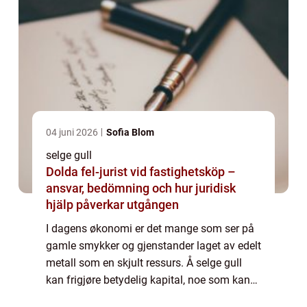
04 juni 2026
Sofia Blom
selge gull
Dolda fel-jurist vid fastighetsköp –
ansvar, bedömning och hur juridisk
hjälp påverkar utgången
I dagens økonomi er det mange som ser på
gamle smykker og gjenstander laget av edelt
metall som en skjult ressurs. Å selge gull
kan frigjøre betydelig kapital, noe som kan
være gunstig i mange situasjoner. Enten det