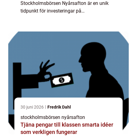
Stockholmsbörsen Nyårsafton är en unik
tidpunkt för investeringar på
Stockholmsbörsen. Vid denna tidpunkt av
året brukar det vara en ökad aktivitet på
marknaden när investera...
30 juni 2026
Fredrik Dahl
stockholmsbörsen nyårsafton
Tjäna pengar till klassen smarta idéer
som verkligen fungerar