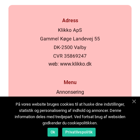
Adress
web:
www.klikko.dk
Menu
Annonsering
Om oss
På vores website bruges cookies til at huske dine indstillinger,
Cookies
statistik og personalisering af indhold og annoncer. Denne
information deles med tredjepart. Ved fortsat brug af websiden
Kontakta oss
godkender du cookiepolitikken.
Sitemap
Ok
Privatlivspolitik