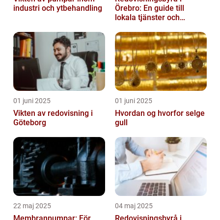
industri och ytbehandling
Örebro: En guide till
lokala tjänster och
expertis
01 juni 2025
01 juni 2025
Vikten av redovisning i
Hvordan og hvorfor selge
Göteborg
gull
22 maj 2025
04 maj 2025
Membranpumpar: För
Redovisningsbyrå i