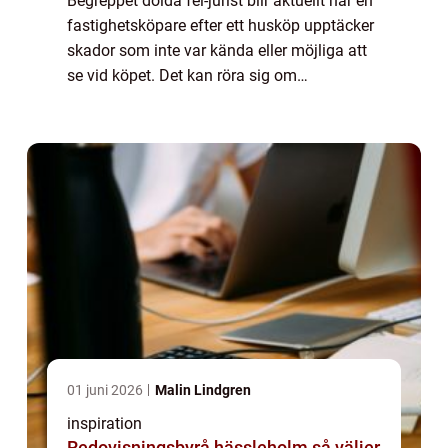
Begreppet dolda fel-jurist blir aktuellt när en
fastighetsköpare efter ett husköp upptäcker
skador som inte var kända eller möjliga att
se vid köpet. Det kan röra sig om
fuktproblem, konstruktionsfel eller inst...
01 juni 2026
Malin Lindgren
inspiration
Redovisningsbyrå hässleholm så väljer