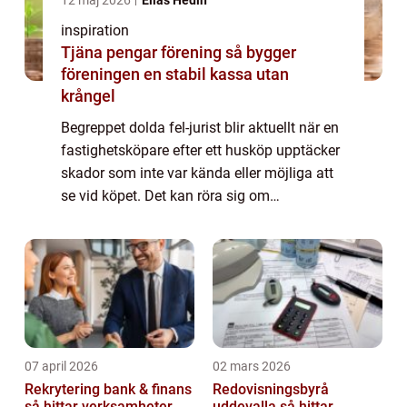
12 maj 2026
Elias Hedin
inspiration
Tjäna pengar förening så bygger
föreningen en stabil kassa utan
krångel
Begreppet dolda fel-jurist blir aktuellt när en
fastighetsköpare efter ett husköp upptäcker
skador som inte var kända eller möjliga att
se vid köpet. Det kan röra sig om
fuktproblem, konstruktionsfel eller inst...
07 april 2026
02 mars 2026
Rekrytering bank & finans
Redovisningsbyrå
så hittar verksamheter
uddevalla så hittar