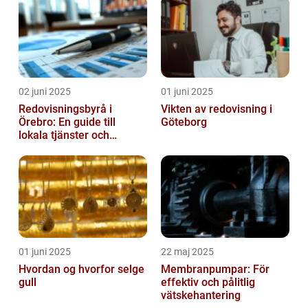
02 juni 2025
01 juni 2025
Redovisningsbyrå i
Vikten av redovisning i
Örebro: En guide till
Göteborg
lokala tjänster och
expertis
01 juni 2025
22 maj 2025
Hvordan og hvorfor selge
Membranpumpar: För
gull
effektiv och pålitlig
vätskehantering