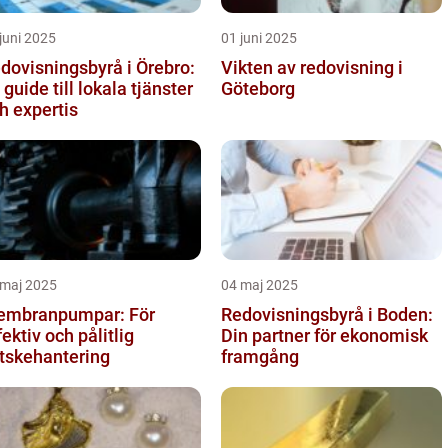
juni 2025
01 juni 2025
dovisningsbyrå i Örebro:
Vikten av redovisning i
 guide till lokala tjänster
Göteborg
h expertis
 maj 2025
04 maj 2025
mbranpumpar: För
Redovisningsbyrå i Boden:
fektiv och pålitlig
Din partner för ekonomisk
tskehantering
framgång