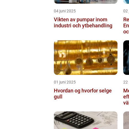
04 juni 2025
02 
Vikten av pumpar inom
Re
industri och ytbehandling
En
oc
01 juni 2025
22
Hvordan og hvorfor selge
Me
gull
ef
vä