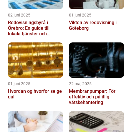
02 juni 2025
01 juni 2025
Redovisningsbyrå i
Vikten av redovisning i
Örebro: En guide till
Göteborg
lokala tjänster och
expertis
01 juni 2025
22 maj 2025
Hvordan og hvorfor selge
Membranpumpar: För
gull
effektiv och pålitlig
vätskehantering