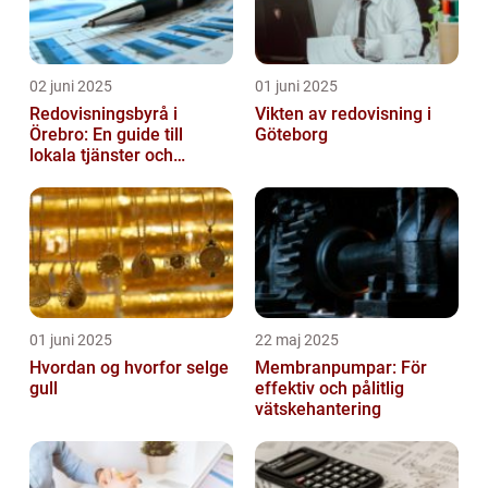
02 juni 2025
01 juni 2025
Redovisningsbyrå i
Vikten av redovisning i
Örebro: En guide till
Göteborg
lokala tjänster och
expertis
01 juni 2025
22 maj 2025
Hvordan og hvorfor selge
Membranpumpar: För
gull
effektiv och pålitlig
vätskehantering