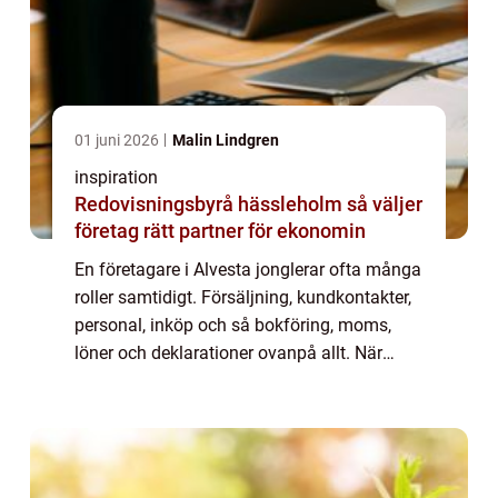
01 juni 2026
Malin Lindgren
inspiration
Redovisningsbyrå hässleholm så väljer
företag rätt partner för ekonomin
En företagare i Alvesta jonglerar ofta många
roller samtidigt. Försäljning, kundkontakter,
personal, inköp och så bokföring, moms,
löner och deklarationer ovanpå allt. När
kraven från Skatteverket skärps och
marginalerna är små blir valet av redovisn...