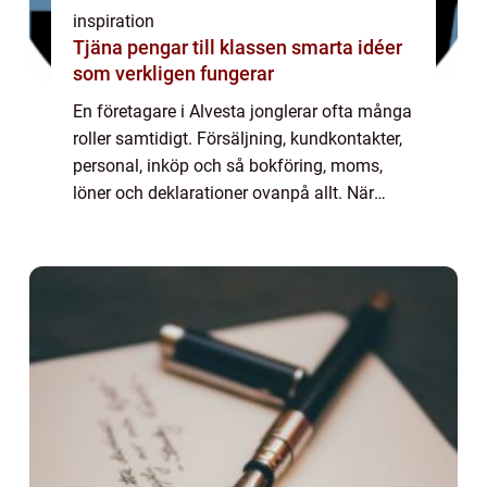
inspiration
Tjäna pengar till klassen smarta idéer
som verkligen fungerar
En företagare i Alvesta jonglerar ofta många
roller samtidigt. Försäljning, kundkontakter,
personal, inköp och så bokföring, moms,
löner och deklarationer ovanpå allt. När
kraven från Skatteverket skärps och
marginalerna är små blir valet av redovisn...