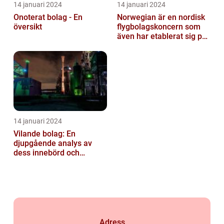
14 januari 2024
14 januari 2024
Onoterat bolag - En
Norwegian är en nordisk
översikt
flygbolagskoncern som
även har etablerat sig på
den svenska marknaden
14 januari 2024
Vilande bolag: En
djupgående analys av
dess innebörd och
användningar
Adress