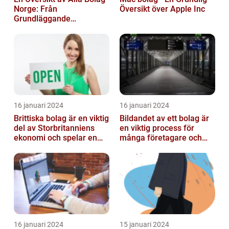
Norge: Från
Översikt över Apple Inc
Grundläggande
Information till
Kvantitativa Mätningar
och Hist...
16 januari 2024
16 januari 2024
Brittiska bolag är en viktig
Bildandet av ett bolag är
del av Storbritanniens
en viktig process för
ekonomi och spelar en
många företagare och
betydande roll för
privatpersoner som vill
landets...
starta ...
16 januari 2024
15 januari 2024