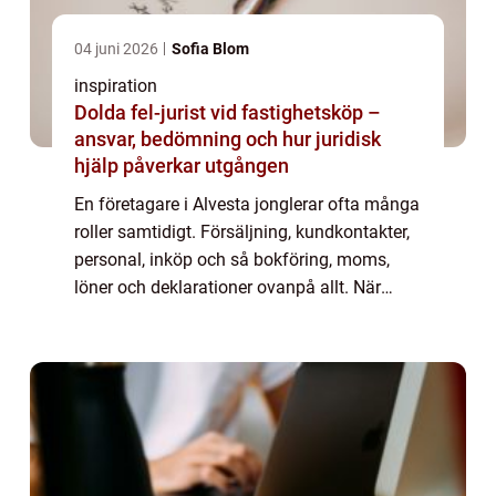
04 juni 2026
Sofia Blom
inspiration
Dolda fel-jurist vid fastighetsköp –
ansvar, bedömning och hur juridisk
hjälp påverkar utgången
En företagare i Alvesta jonglerar ofta många
roller samtidigt. Försäljning, kundkontakter,
personal, inköp och så bokföring, moms,
löner och deklarationer ovanpå allt. När
kraven från Skatteverket skärps och
marginalerna är små blir valet av redovisn...