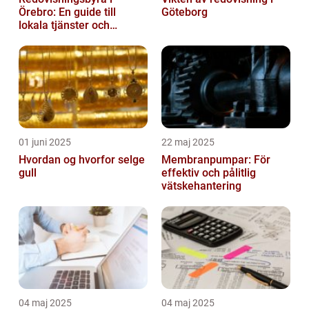
Örebro: En guide till
Göteborg
lokala tjänster och
expertis
01 juni 2025
22 maj 2025
Hvordan og hvorfor selge
Membranpumpar: För
gull
effektiv och pålitlig
vätskehantering
04 maj 2025
04 maj 2025