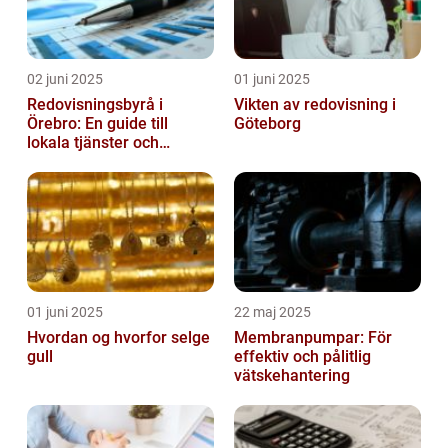
02 juni 2025
01 juni 2025
Redovisningsbyrå i
Vikten av redovisning i
Örebro: En guide till
Göteborg
lokala tjänster och
expertis
01 juni 2025
22 maj 2025
Hvordan og hvorfor selge
Membranpumpar: För
gull
effektiv och pålitlig
vätskehantering