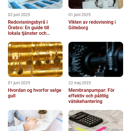
02 juni 2025
01 juni 2025
Redovisningsbyrå i
Vikten av redovisning i
Örebro: En guide till
Göteborg
lokala tjänster och
expertis
01 juni 2025
22 maj 2025
Hvordan og hvorfor selge
Membranpumpar: För
gull
effektiv och pålitlig
vätskehantering