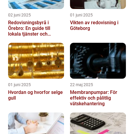
02 juni 2025
01 juni 2025
Redovisningsbyrå i
Vikten av redovisning i
Örebro: En guide till
Göteborg
lokala tjänster och
expertis
01 juni 2025
22 maj 2025
Hvordan og hvorfor selge
Membranpumpar: För
gull
effektiv och pålitlig
vätskehantering