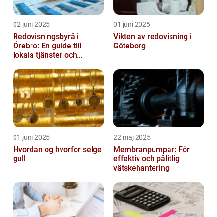
02 juni 2025
01 juni 2025
Redovisningsbyrå i
Vikten av redovisning i
Örebro: En guide till
Göteborg
lokala tjänster och
expertis
01 juni 2025
22 maj 2025
Hvordan og hvorfor selge
Membranpumpar: För
gull
effektiv och pålitlig
vätskehantering