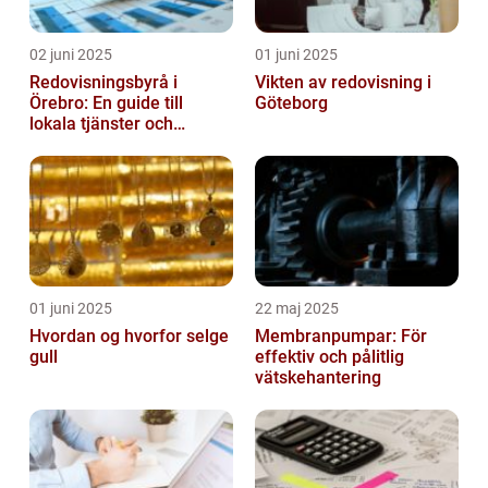
02 juni 2025
01 juni 2025
Redovisningsbyrå i
Vikten av redovisning i
Örebro: En guide till
Göteborg
lokala tjänster och
expertis
01 juni 2025
22 maj 2025
Hvordan og hvorfor selge
Membranpumpar: För
gull
effektiv och pålitlig
vätskehantering