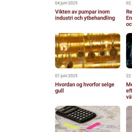
04 juni 2025
02 
Vikten av pumpar inom
Re
industri och ytbehandling
En
oc
01 juni 2025
22
Hvordan og hvorfor selge
Me
gull
ef
vä