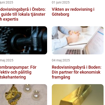
juni 2025
01 juni 2025
dovisningsbyrå i Örebro:
Vikten av redovisning i
 guide till lokala tjänster
Göteborg
h expertis
 maj 2025
04 maj 2025
mbranpumpar: För
Redovisningsbyrå i Boden:
fektiv och pålitlig
Din partner för ekonomisk
tskehantering
framgång