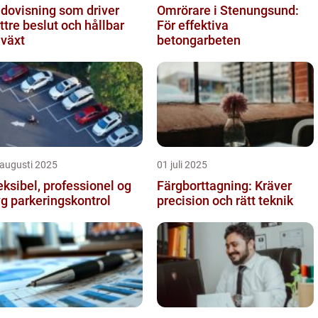
dovisning som driver
Omrörare i Stenungsund:
ttre beslut och hållbar
För effektiva
llväxt
betongarbeten
 augusti 2025
01 juli 2025
eksibel, professionel og
Färgborttagning: Kräver
yg parkeringskontrol
precision och rätt teknik