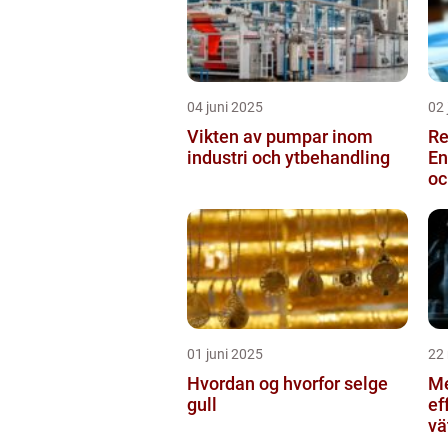
04 juni 2025
02 
Vikten av pumpar inom
Re
industri och ytbehandling
En
oc
01 juni 2025
22
Hvordan og hvorfor selge
Me
gull
ef
vä