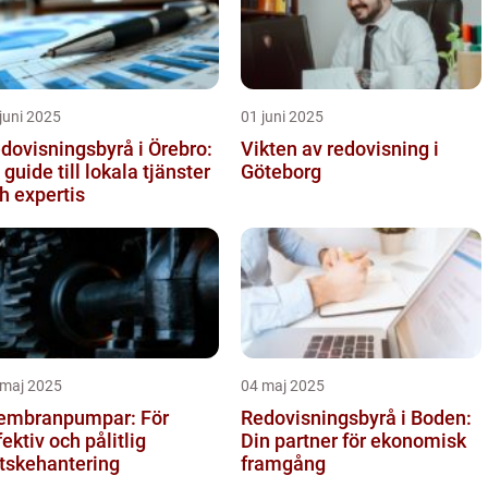
juni 2025
01 juni 2025
dovisningsbyrå i Örebro:
Vikten av redovisning i
 guide till lokala tjänster
Göteborg
h expertis
 maj 2025
04 maj 2025
mbranpumpar: För
Redovisningsbyrå i Boden:
fektiv och pålitlig
Din partner för ekonomisk
tskehantering
framgång