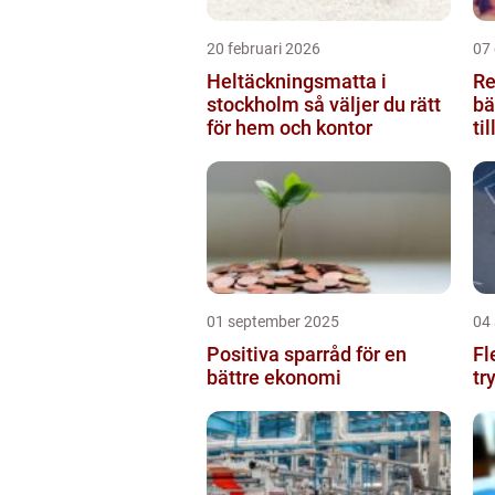
20 februari 2026
07
Heltäckningsmatta i
Re
stockholm så väljer du rätt
bä
för hem och kontor
ti
01 september 2025
04
Positiva sparråd för en
Fl
bättre ekonomi
tr