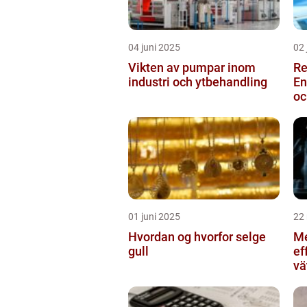
04 juni 2025
02 
Vikten av pumpar inom
Re
industri och ytbehandling
En
oc
01 juni 2025
22
Hvordan og hvorfor selge
Me
gull
ef
vä