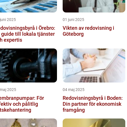
juni 2025
01 juni 2025
dovisningsbyrå i Örebro:
Vikten av redovisning i
 guide till lokala tjänster
Göteborg
h expertis
 maj 2025
04 maj 2025
mbranpumpar: För
Redovisningsbyrå i Boden:
fektiv och pålitlig
Din partner för ekonomisk
tskehantering
framgång