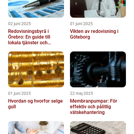
02 juni 2025
01 juni 2025
Redovisningsbyrå i
Vikten av redovisning i
Örebro: En guide till
Göteborg
lokala tjänster och
expertis
01 juni 2025
22 maj 2025
Hvordan og hvorfor selge
Membranpumpar: För
gull
effektiv och pålitlig
vätskehantering