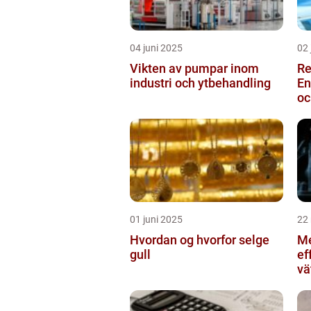
04 juni 2025
02 
Vikten av pumpar inom
Re
industri och ytbehandling
En
oc
01 juni 2025
22
Hvordan og hvorfor selge
Me
gull
ef
vä