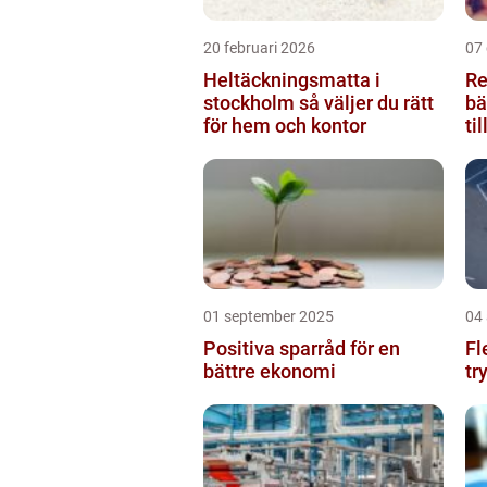
20 februari 2026
07
Heltäckningsmatta i
Re
stockholm så väljer du rätt
bä
för hem och kontor
ti
01 september 2025
04
Positiva sparråd för en
Fl
bättre ekonomi
tr