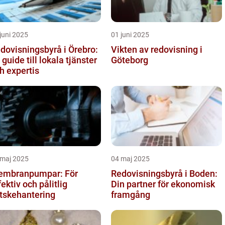
juni 2025
01 juni 2025
dovisningsbyrå i Örebro:
Vikten av redovisning i
 guide till lokala tjänster
Göteborg
h expertis
 maj 2025
04 maj 2025
mbranpumpar: För
Redovisningsbyrå i Boden:
fektiv och pålitlig
Din partner för ekonomisk
tskehantering
framgång