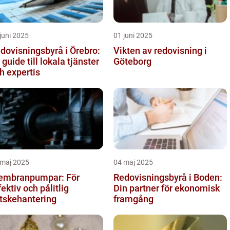
juni 2025
01 juni 2025
dovisningsbyrå i Örebro:
Vikten av redovisning i
 guide till lokala tjänster
Göteborg
h expertis
 maj 2025
04 maj 2025
mbranpumpar: För
Redovisningsbyrå i Boden:
fektiv och pålitlig
Din partner för ekonomisk
tskehantering
framgång