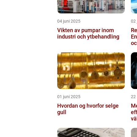
04 juni 2025
02 
Vikten av pumpar inom
Re
industri och ytbehandling
En
oc
01 juni 2025
22
Hvordan og hvorfor selge
Me
gull
ef
vä