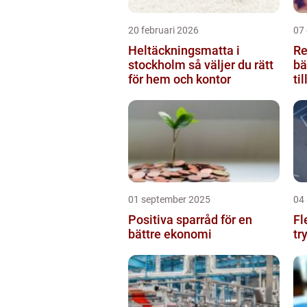
20 februari 2026
07
Heltäckningsmatta i
Re
stockholm så väljer du rätt
bä
för hem och kontor
ti
01 september 2025
04
Positiva sparråd för en
Fl
bättre ekonomi
tr