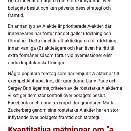
Detta innebär att ägaren har större inflytande över
bolagets beslut och kan påverka dess strategi och
framtid.
En annan typ av A aktie är prioriterade A-aktier, där
innehavaren har förtur när det gäller utdelning och
förmåner. Detta innebär att aktieägaren får utdelning
innan vanliga (B) aktieägare och kan även ha rätt till
extra förmåner såsom förtur vid nyemissioner eller
andra kapitalanskaffningar.
Några populära företag som har erbjudit A aktier är till
exempel Alphabet Inc., där grundarna Larry Page och
Sergey Brin äger majoriteten av de röststarka A aktierna
vilket ger dem stor kontroll över bolagets beslut.
Facebook är ett annat exempel där grundaren Mark
Zuckerberg genom sina röststarka A aktier har en stor
inflytande över bolagets framtid och strategi.
Kvantitativa mätningar om ”a