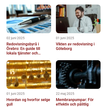
02 juni 2025
01 juni 2025
Redovisningsbyrå i
Vikten av redovisning i
Örebro: En guide till
Göteborg
lokala tjänster och
expertis
01 juni 2025
22 maj 2025
Hvordan og hvorfor selge
Membranpumpar: För
gull
effektiv och pålitlig