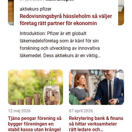
aktiekurs pfizer
Redovisningsbyrå hässleholm så väljer
företag rätt partner för ekonomin
Introduktion: Pfizer är ett globalt
läkemedelsföretag som är känt för sin
forskning och utveckling av innovativa
läkemedel. Dess aktiekurs är en viktig
indikator på företagets framgång och
attraktionen för investerare. Denna artikel
kommer att ge en ...
12 maj 2026
07 april 2026
Tjäna pengar förening så
Rekrytering bank & finans
bygger föreningen en
så hittar verksamheter
stabil kassa utan krångel
rätt ledare och