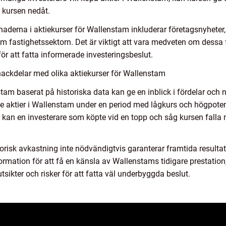
 kursen nedåt.
naderna i aktiekurser för Wallenstam inkluderar företagsnyhete
om fastighetssektorn. Det är viktigt att vara medveten om dessa 
r att fatta informerade investeringsbeslut.
nackdelar med olika aktiekurser för Wallenstam
tam baserat på historiska data kan ge en inblick i fördelar och na
 aktier i Wallenstam under en period med lågkurs och högpotenti
 kan en investerare som köpte vid en topp och såg kursen falla 
istorisk avkastning inte nödvändigtvis garanterar framtida resulta
ormation för att få en känsla av Wallenstams tidigare prestatio
ikter och risker för att fatta väl underbyggda beslut.