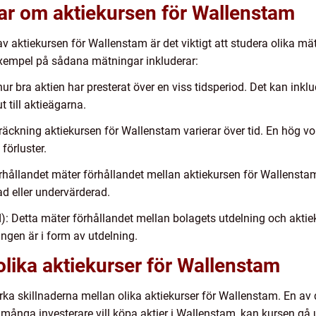
gar om aktiekursen för Wallenstam
 av aktiekursen för Wallenstam är det viktigt att studera olika m
. Exempel på sådana mätningar inkluderar:
hur bra aktien har presterat över en viss tidsperiod. Det kan ink
 till aktieägarna.
tsträckning aktiekursen för Wallenstam varierar över tid. En hög vo
 förluster.
rhållandet mäter förhållandet mellan aktiekursen för Wallenstam
ad eller undervärderad.
d): Detta mäter förhållandet mellan bolagets utdelning och akti
ngen är i form av utdelning.
olika aktiekurser för Wallenstam
rka skillnaderna mellan olika aktiekurser för Wallenstam. En av 
ånga investerare vill köpa aktier i Wallenstam, kan kursen gå 