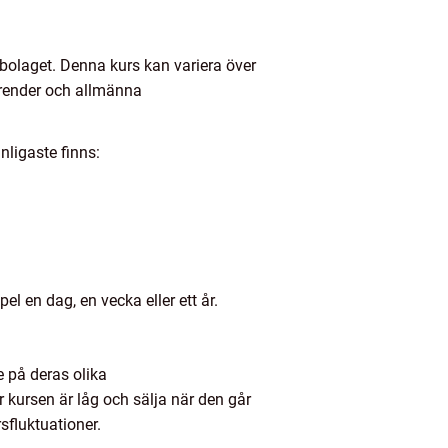
i bolaget. Denna kurs kan variera över
 trender och allmänna
nligaste finns:
el en dag, en vecka eller ett år.
e på deras olika
r kursen är låg och sälja när den går
sfluktuationer.