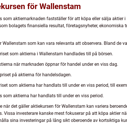
ekursen för Wallenstam
s som aktiemarknaden fastställer för att köpa eller sälja aktier 
åsom bolagets finansiella resultat, företagsnyheter, ekonomiska
för Wallenstam som kan vara relevanta att observera. Bland de va
 priset som aktierna i Wallenstam handlades till på börsen.
aktierna när marknaden öppnar för handel under en viss dag.
 priset på aktierna för handelsdagen.
set som aktierna har handlats till under en viss period, till exemp
is som aktierna har handlats till under en viss period.
e när det gäller aktiekursen för Wallenstam kan variera beroend
ns. Vissa investerare kanske mest fokuserar på att köpa aktier nä
lla sina investeringar på lång sikt oberoende av kortsiktiga kur