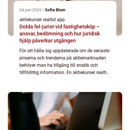
04 juni 2026
Sofia Blom
aktiekurser realtid app
Dolda fel-jurist vid fastighetsköp –
ansvar, bedömning och hur juridisk
hjälp påverkar utgången
För att hålla sig uppdaterade om de senaste
priserna och trenderna på aktiemarknaden
behöver man ha tillgång till snabb och
tillförlitlig information. En aktiekurser realtid
app är ett verktyg som gör det möjligt att få
denna information direkt i ens...