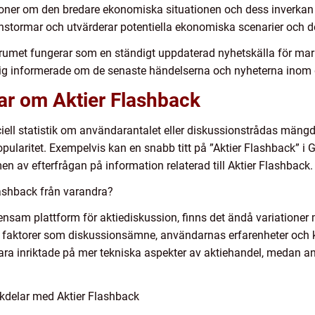
oner om den bredare ekonomiska situationen och dess inverkan
instormar och utvärderar potentiella ekonomiska scenarier och d
Forumet fungerar som en ständigt uppdaterad nyhetskälla för m
sig informerade om de senaste händelserna och nyheterna inom d
ar om Aktier Flashback
ficiell statistik om användarantalet eller diskussionstrådas mäng
pularitet. Exempelvis kan en snabb titt på ”Aktier Flashback” i
n av efterfrågan på information relaterad till Aktier Flashback.
Flashback från varandra?
sam plattform för aktiediskussion, finns det ändå variationer 
 faktorer som diskussionsämne, användarnas erfarenheter och ku
vara inriktade på mer tekniska aspekter av aktiehandel, medan 
kdelar med Aktier Flashback