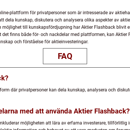
ine-plattform för privatpersoner som är intresserade av aktiehan
att dela kunskap, diskutera och analysera olika aspekter av akt
öjlighet till kunskapsfördjupning har Aktier Flashback blivit en 
t det finns både för- och nackdelar med plattformen, kan Aktier 
unskap och förståelse för aktieinvesteringar.
FAQ
ck?
tform där privatpersoner kan dela kunskap, analysera och diskut
elarna med att använda Aktier Flashback?
luderar möjligheten att lära av erfarna investerare, tillförlitlig