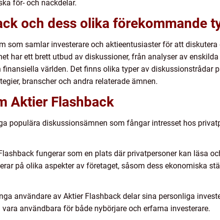
ka för- och nackdelar.
back och dess olika förekommande t
orm som samlar investerare och aktieentusiaster för att diskuter
et har ett brett utbud av diskussioner, från analyser av enskilda a
 finansiella världen. Det finns olika typer av diskussionstrådar
ategier, branscher och andra relaterade ämnen.
 Aktier Flashback
ga populära diskussionsämnen som fångar intresset hos privatp
er Flashback fungerar som en plats där privatpersoner kan läsa o
serar på olika aspekter av företaget, såsom dess ekonomiska stäl
ånga användare av Aktier Flashback delar sina personliga investe
n vara användbara för både nybörjare och erfarna investerare.