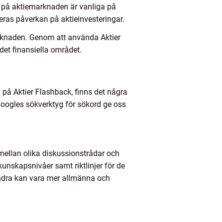
 på aktiemarknaden är vanliga på
eras påverkan på aktieinvesteringar.
arknaden. Genom att använda Aktier
et finansiella området.
d på Aktier Flashback, finns det några
 Googles sökverktyg för sökord ge oss
mellan olika diskussionstrådar och
nskapsnivåer samt riktlinjer för de
andra kan vara mer allmänna och