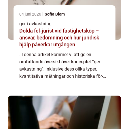
04 juni 2026
Sofia Blom
ger i avkastning
Dolda fel-jurist vid fastighetsköp –
ansvar, bedömning och hur juridisk
hjälp påverkar utgången
. I denna artikel kommer vi att ge en
omfattande översikt över konceptet ”ger i
avkastning”, inklusive dess olika typer,
kvantitativa mätningar och historiska för-
och nackdelar. Låt oss dyka in i ämnet och
utforska det i detalj. Ger i av...