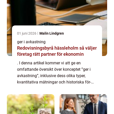
01 juni 2026
Malin Lindgren
ger i avkastning
Redovisningsbyrå hässleholm så väljer
företag rätt partner för ekonomin
. I denna artikel kommer vi att ge en
omfattande översikt över konceptet ”ger i
avkastning”, inklusive dess olika typer,
kvantitativa mätningar och historiska för-
och nackdelar. Låt oss dyka in i ämnet och
utforska det i detalj. Ger i av...