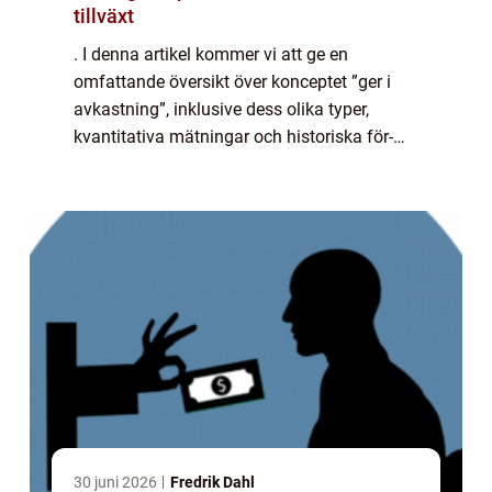
tillväxt
. I denna artikel kommer vi att ge en
omfattande översikt över konceptet ”ger i
avkastning”, inklusive dess olika typer,
kvantitativa mätningar och historiska för-
och nackdelar. Låt oss dyka in i ämnet och
utforska det i detalj. Ger i av...
30 juni 2026
Fredrik Dahl