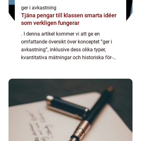
ger i avkastning
Tjäna pengar till klassen smarta idéer
som verkligen fungerar
. I denna artikel kommer vi att ge en
omfattande översikt över konceptet ”ger i
avkastning”, inklusive dess olika typer,
kvantitativa mätningar och historiska för-
och nackdelar. Låt oss dyka in i ämnet och
utforska det i detalj. Ger i av...