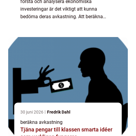
förstå och analysera ekonomiska
investeringar är det viktigt att kunna
bedöma deras avkastning. Att beräkna
avkastning är en central del av denna
process och utgör grunden för att fatta
informerade beslut. Denna...
30 juni 2026
Fredrik Dahl
beräkna avkastning
Tjäna pengar till klassen smarta idéer