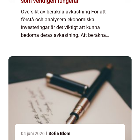
som verkligen fungerar
Översikt av beräkna avkastning För att
förstå och analysera ekonomiska
investeringar är det viktigt att kunna
bedöma deras avkastning. Att beräkna
avkastning är en central del av denna
process och utgör grunden för att fatta
informerade beslut. Denna...
04 juni 2026
Sofia Blom