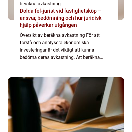
beräkna avkastning
Dolda fel-jurist vid fastighetsköp –
ansvar, bedömning och hur juridisk
hjälp påverkar utgången
Översikt av beräkna avkastning För att
förstå och analysera ekonomiska
investeringar är det viktigt att kunna
bedöma deras avkastning. Att beräkna
avkastning är en central del av denna
process och utgör grunden för att fatta
informerade beslut. Denna...