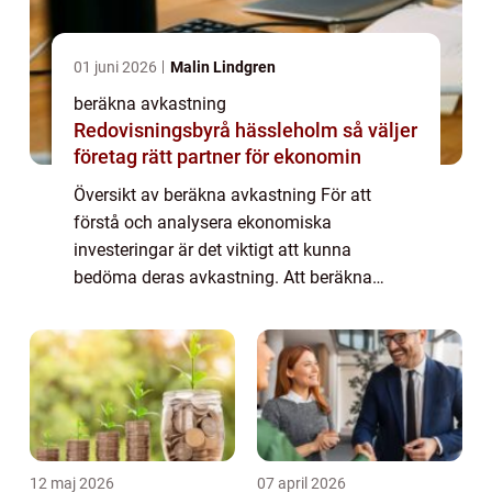
01 juni 2026
Malin Lindgren
beräkna avkastning
Redovisningsbyrå hässleholm så väljer
företag rätt partner för ekonomin
Översikt av beräkna avkastning För att
förstå och analysera ekonomiska
investeringar är det viktigt att kunna
bedöma deras avkastning. Att beräkna
avkastning är en central del av denna
process och utgör grunden för att fatta
informerade beslut. Denna...
12 maj 2026
07 april 2026