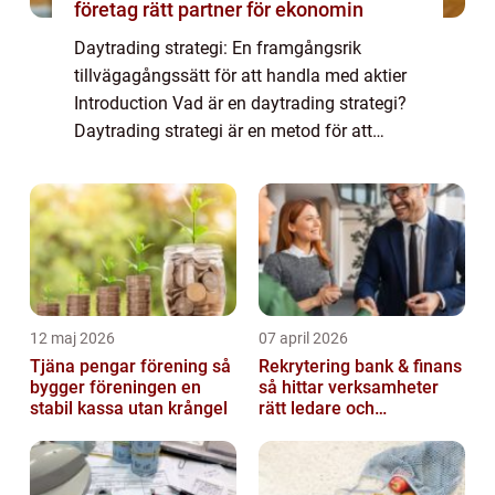
företag rätt partner för ekonomin
Daytrading strategi: En framgångsrik
tillvägagångssätt för att handla med aktier
Introduction Vad är en daytrading strategi?
Daytrading strategi är en metod för att
handla med finansiella instrument, såsom
aktier, valutor och råvaror, där positioner ...
12 maj 2026
07 april 2026
Tjäna pengar förening så
Rekrytering bank & finans
bygger föreningen en
så hittar verksamheter
stabil kassa utan krångel
rätt ledare och
specialister