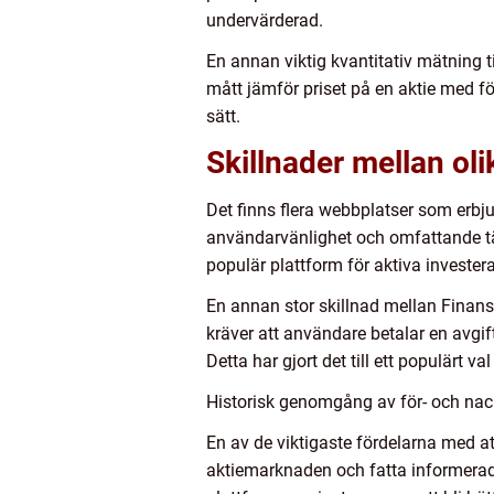
undervärderad.
En annan viktig kvantitativ mätning t
mått jämför priset på en aktie med f
sätt.
Skillnader mellan ol
Det finns flera webbplatser som erbj
användarvänlighet och omfattande täc
populär plattform för aktiva investera
En annan stor skillnad mellan Finansp
kräver att användare betalar en avgift 
Detta har gjort det till ett populärt v
Historisk genomgång av för- och nac
En av de viktigaste fördelarna med at
aktiemarknaden och fatta informerade