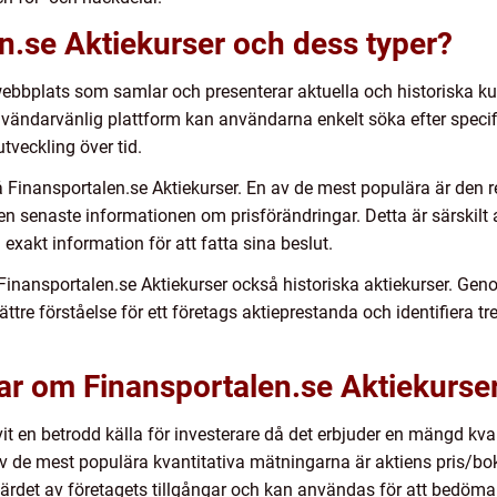
n.se Aktiekurser och dess typer?
webbplats som samlar och presenterar aktuella och historiska kur
ndarvänlig plattform kan användarna enkelt söka efter specifika 
tveckling över tid.
på Finansportalen.se Aktiekurser. En av de mest populära är den
en senaste informationen om prisförändringar. Detta är särskilt 
akt information för att fatta sina beslut.
Finansportalen.se Aktiekurser också historiska aktiekurser. Geno
ttre förståelse för ett företags aktieprestanda och identifiera 
ar om Finansportalen.se Aktiekurse
it en betrodd källa för investerare då det erbjuder en mängd kvan
av de mest populära kvantitativa mätningarna är aktiens pris/bo
ärdet av företagets tillgångar och kan användas för att bedöma 