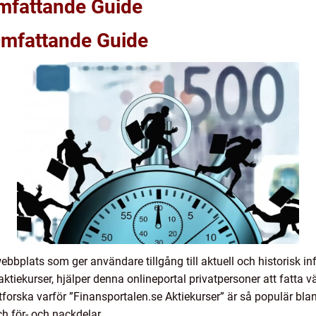
Omfattande Guide
 Omfattande Guide
ebbplats som ger användare tillgång till aktuell och historisk 
ktiekurser, hjälper denna onlineportal privatpersoner att fatta v
 utforska varför ”Finansportalen.se Aktiekurser” är så populär b
h för- och nackdelar.