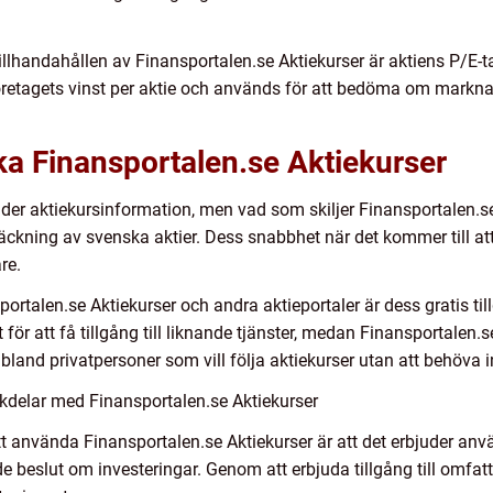
illhandahållen av Finansportalen.se Aktiekurser är aktiens P/E-ta
öretagets vinst per aktie och används för att bedöma om marknade
ika Finansportalen.se Aktiekurser
uder aktiekursinformation, men vad som skiljer Finansportalen.se
kning av svenska aktier. Dess snabbhet när det kommer till att 
re.
ortalen.se Aktiekurser och andra aktieportaler är dess gratis t
för att få tillgång till liknande tjänster, medan Finansportalen.se
al bland privatpersoner som vill följa aktiekurser utan att behöva 
kdelar med Finansportalen.se Aktiekurser
t använda Finansportalen.se Aktiekurser är att det erbjuder anvä
 beslut om investeringar. Genom att erbjuda tillgång till omfatt