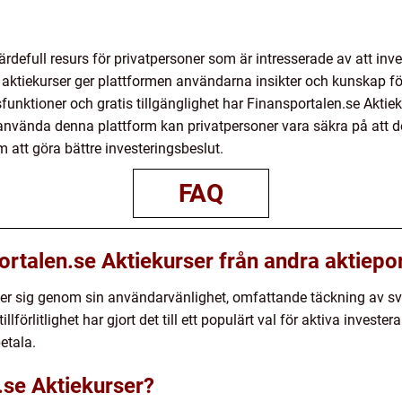
rdefull resurs för privatpersoner som är intresserade av att inve
ktiekurser ger plattformen användarna insikter och kunskap fö
nktioner och gratis tillgänglighet har Finansportalen.se Aktiek
nvända denna plattform kan privatpersoner vara säkra på att de få
 att göra bättre investeringsbeslut.
FAQ
portalen.se Aktiekurser från andra aktiepo
ljer sig genom sin användarvänlighet, omfattande täckning av sv
llförlitlighet har gjort det till ett populärt val för aktiva investe
etala.
.se Aktiekurser?