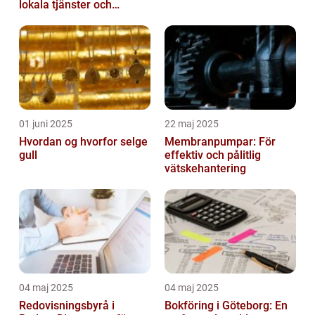
lokala tjänster och
expertis
01 juni 2025
22 maj 2025
Hvordan og hvorfor selge
Membranpumpar: För
gull
effektiv och pålitlig
vätskehantering
04 maj 2025
04 maj 2025
Redovisningsbyrå i
Bokföring i Göteborg: En