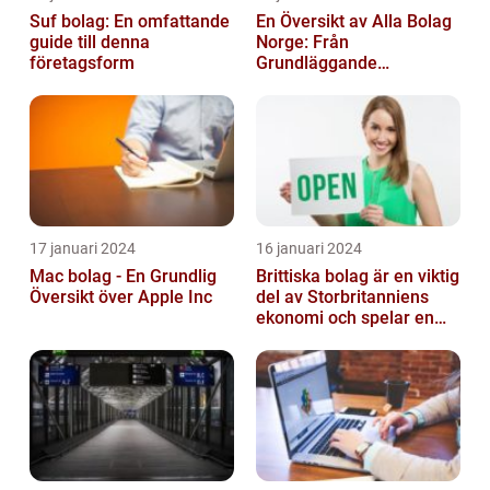
Suf bolag: En omfattande
En Översikt av Alla Bolag
guide till denna
Norge: Från
företagsform
Grundläggande
Information till
Kvantitativa Mätningar
och Hist...
17 januari 2024
16 januari 2024
Mac bolag - En Grundlig
Brittiska bolag är en viktig
Översikt över Apple Inc
del av Storbritanniens
ekonomi och spelar en
betydande roll för
landets...