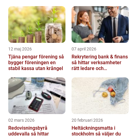
utforska olika aspekter av dess
funktionalitet och popu...
12 maj 2026
07 april 2026
Tjäna pengar förening så
Rekrytering bank & finans
bygger föreningen en
så hittar verksamheter
stabil kassa utan krångel
rätt ledare och
specialister
02 mars 2026
20 februari 2026
Redovisningsbyrå
Heltäckningsmatta i
uddevalla så hittar
stockholm så väljer du