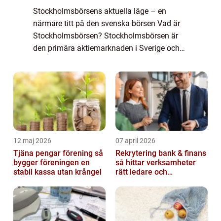
Stockholmsbörsens aktuella läge – en
närmare titt på den svenska börsen Vad är
Stockholmsbörsen? Stockholmsbörsen är
den primära aktiemarknaden i Sverige och
fungerar som en samlingsplats för handel
med värdepapper från företag verksamma
inom o...
12 maj 2026
07 april 2026
Tjäna pengar förening så
Rekrytering bank & finans
bygger föreningen en
så hittar verksamheter
stabil kassa utan krångel
rätt ledare och
specialister