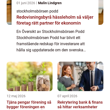
01 juni 2026
Malin Lindgren
stockholmsbörsen podd
Redovisningsbyrå hässleholm så väljer
företag rätt partner för ekonomin
En Översikt av Stockholmsbörsen Podd
Stockholmsbörsen Podd har blivit ett
framstående redskap för investerare att
hålla sig uppdaterade om den svenska
börsen och ekonomin. Denna populära
podcastvärld erbjuder en fördjupad insikt
och utbildningar inom...
12 maj 2026
07 april 2026
Tjäna pengar förening så
Rekrytering bank & finans
bygger föreningen en
så hittar verksamheter