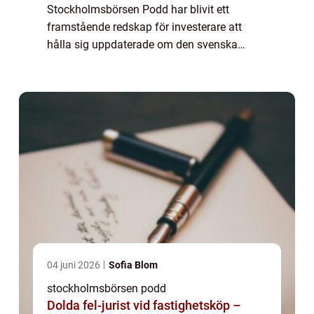
Stockholmsbörsen Podd har blivit ett
framstående redskap för investerare att
hålla sig uppdaterade om den svenska
börsen och ekonomin. Denna populära
podcastvärld erbjuder en fördjupad insikt
och utbildningar inom...
04 juni 2026
Sofia Blom
stockholmsbörsen podd
Dolda fel-jurist vid fastighetsköp –