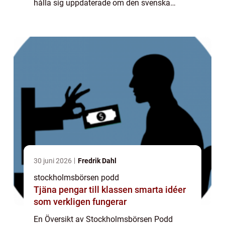
hålla sig uppdaterade om den svenska
börsen och ekonomin. Denna populära
podcastvärld erbjuder en fördjupad insikt
och utbildningar inom...
30 juni 2026
Fredrik Dahl
stockholmsbörsen podd
Tjäna pengar till klassen smarta idéer
som verkligen fungerar
En Översikt av Stockholmsbörsen Podd